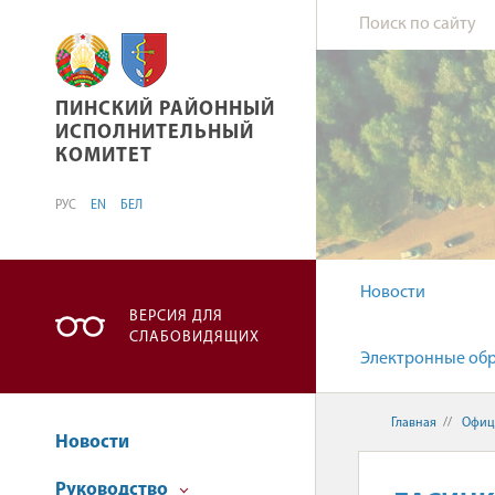
ПИНСКИЙ РАЙОННЫЙ ИСПОЛНИТЕЛЬНЫЙ К
ПИНСКИЙ РАЙОННЫЙ
ИСПОЛНИТЕЛЬНЫЙ
КОМИТЕТ
РУС
EN
БЕЛ
Новости
ВЕРСИЯ ДЛЯ
СЛАБОВИДЯЩИХ
Электронные об
Главная
//
Офиц
Новости
Руководство