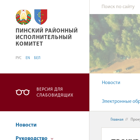
ПИНСКИЙ РАЙОННЫЙ ИСПОЛНИТЕЛЬНЫЙ К
ПИНСКИЙ РАЙОННЫЙ
ИСПОЛНИТЕЛЬНЫЙ
КОМИТЕТ
РУС
EN
БЕЛ
Новости
ВЕРСИЯ ДЛЯ
СЛАБОВИДЯЩИХ
Электронные об
Главная
//
Прок
Новости
Руководство