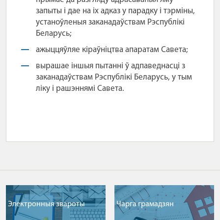
запыты і дае на іх адказ у парадку і тэрміны,
устаноўленыя заканадаўствам Рэспублікі
Беларусь;
ажыццяўляе кіраўніцтва апаратам Савета;
вырашае іншыя пытанні ў адпаведнасці з
заканадаўствам Рэспублікі Беларусь, у тым
ліку і рашэннямі Савета.
Электронныя звароты
Чарга грамадзян