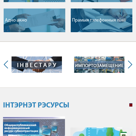
Адно акно
Прамыя тэлефонныя лiнii
ІНТЭРНЭТ РЭСУРСЫ