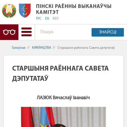
ПІНСКІ РАЁННЫ ВЫКАНАЎЧЫ КАМІТЭ
ПІНСКІ РАЁННЫ ВЫКАНАЎЧЫ
КАМІТЭТ
РУС
EN
БЕЛ
ЗНАЙСЦІ
Галоўная
//
КІРАЎНІЦТВА
//
Старшыня раённага Савета дэпутатаў
СТАРШЫНЯ РАЁННАГА САВЕТА
ДЭПУТАТАЎ
ЛАЗЮК
Вячаслаў
Iванавiч