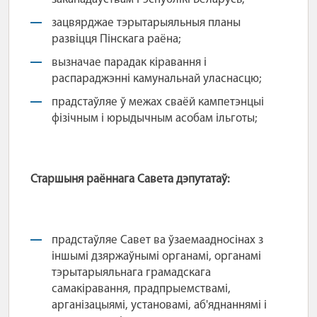
зацвярджае тэрытарыяльныя планы
развіцця Пінскага раёна;
вызначае парадак кіравання і
распараджэнні камунальнай уласнасцю;
прадстаўляе ў межах сваёй кампетэнцыі
фізічным і юрыдычным асобам ільготы;
Старшыня раённага
Савета дэпутатаў:
прадстаўляе Савет ва ўзаемаадносінах з
іншымі дзяржаўнымі органамі, органамі
тэрытарыяльнага грамадскага
самакіравання, прадпрыемствамі,
арганізацыямі, установамі, аб'яднаннямі і