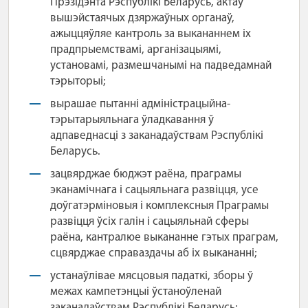
Прэзідэнта Рэспублікі Беларусь, актаў
вышэйстаячых дзяржаўных органаў,
ажыццяўляе кантроль за выкананнем іх
прадпрыемствамі, арганізацыямі,
установамі, размешчанымі на падведамнай
тэрыторыі;
вырашае пытанні адміністрацыйна-
тэрытарыяльнага ўладкавання ў
адпаведнасці з заканадаўствам Рэспублікі
Беларусь.
зацвярджае бюджэт раёна, праграмы
эканамічнага і сацыяльнага развіцця, усе
доўгатэрміновыя і комплексныя Праграмы
развіцця ўсіх галін і сацыяльнай сферы
раёна, кантралюе выкананне гэтых праграм,
сцвярджае справаздачы аб іх выкананні;
устанаўлівае мясцовыя падаткі, зборы ў
межах кампетэнцыі ўстаноўленай
заканадаўствам Рэспублікі Беларусь;