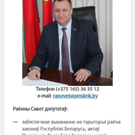
Тэлефон (+375 165) 36 35 12
e-mail:
raisovet@pinskrik.by
Раённы Савет дэпутатаў:
забяспечвае выкананне на тэрыторыі раёна
законаў Рэспублікі Беларусь, актаў