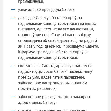
грамадзянамі;
узначальвае прэзідыум Савета;
дакладае Савету аб стане спраў на
падведамнай Савеце тэрыторыі і па іншых
пытаннях, аднесеных да яго кампетэнцыі,
прадстаўляе сесіі Савета і насельніцтву
справаздачы аб сваёй дзейнасці не радзей
як 1 раз у год, дзейнасці прэзідыума Савета,
інфармуе грамадзян аб стане спраў на
падведамнай Савеце тэрыторыі;
склікае сесіі Савета, арганізуе работу па
падрыхтоўцы сесій Савета, пасяджэнняў
прэзідыума, вядзе гэтыя пасяджэнні,
забяспечвае кантроль за выкананнем
прынятых рашэннях;
забяспечвае разгляд зварот грамадзян,
адрасаваных Савету;
прымае да разгляду адрасаваныя яму