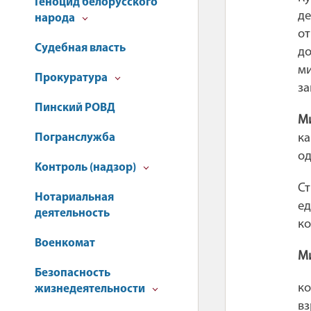
Геноцид белорусского
де
народа
от
Судебная власть
до
ми
Прокуратура
за
Пинский РОВД
М
Погранслужба
к
од
Контроль (надзор)
Ст
Нотариальная
ед
деятельность
ко
Военкомат
М
Безопасность
ко
жизнедеятельности
вз