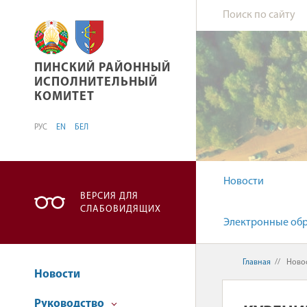
ПИНСКИЙ РАЙОННЫЙ ИСПОЛНИТЕЛЬНЫЙ К
ПИНСКИЙ РАЙОННЫЙ
ИСПОЛНИТЕЛЬНЫЙ
КОМИТЕТ
РУС
EN
БЕЛ
Новости
ВЕРСИЯ ДЛЯ
СЛАБОВИДЯЩИХ
Электронные об
Главная
//
Ново
Новости
Руководство