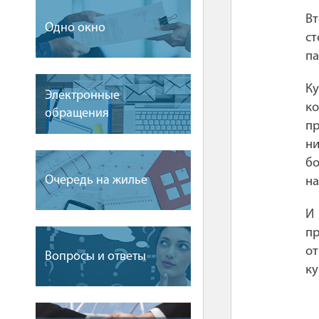
Вт
Одно окно
ст
па
Ку
Электронные
к
обращения
пр
ни
бо
Очередь на жилье
на
И
пр
от
Вопросы и ответы
ку