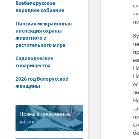
Всебелорусское
сч
народное собрание
«ч
по
Пинская межрайонная
инспекция охраны
Ку
животного и
ч
растительного мира
пр
Садоводческие
ма
товарищества
Но
Но
2026 год Белорусской
ес
женщины
ли
Но
за
Прямые телефонные
по
линии
с
бе