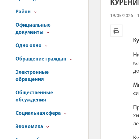
КУРЕНИ
Район
19/05/2026
Официальные
документы
Ку
Одно окно
Ни
Обращение граждан
ка
до
Электронные
обращения
М
Общественные
си
обсуждения
Пр
Социальная сфера
х
ле
Экономика
К