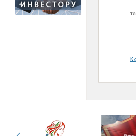
*
те
К 