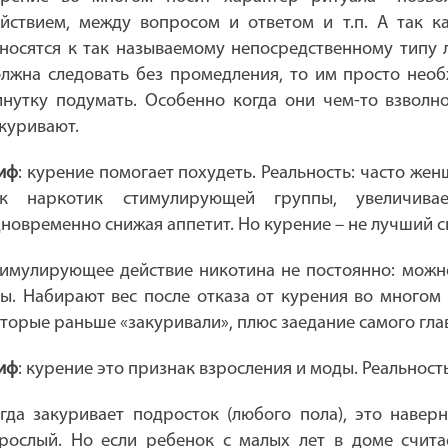
йствием, между вопросом и ответом и т.п. А так 
носятся к так называемому непосредственному типу 
лжна следовать без промедления, то им просто необ
нутку подумать. Особенно когда они чем-то взволно
куривают.
иф
: курение помогает похудеть. Реальность: часто же
ак наркотик стимулирующей группы, увеличива
новременно снижая аппетит. Но курение – не лучший с
имулирующее действие никотина не постоянно: можн
ы. Набирают вес после отказа от курения во многом 
торые раньше «закуривали», плюс заедание самого глав
иф
: курение это признак взросления и моды. Реальность
гда закуривает подросток (любого пола), это навер
рослый. Но если ребенок с малых лет в доме счита