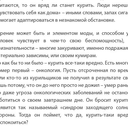
итаются, то он вряд ли станет курить. Люди нереш
увствовать себя как дома» – иными словами, запах си
могает адаптироваться в незнакомой обстановке.
рение может быть и элементом моды, и способом у
еловек чувствует в чем-то свою беспомощность)
изнательности – многие закуривают, именно подражая
териально зависимы, или своим кумирам.
 как бы то ни было – курить все-таки вредно. Есть мног
мер первый – онкология. Пусть отсроченная по врем
ли кто-то из курильщиков не получил в результате св
шь потому, что он до него просто не дожил – умер ран
 даже угроза онкологических заболеваний не остано
ботиться о своем завтрашнем дне. Он бросит курить
явится так называемый «синдром заходящего солнц
тороны. Тогда он поймет, что да, курить-таки вр
спокоиться?