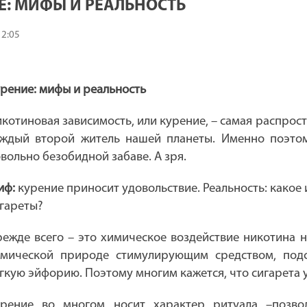
Е: МИФЫ И РЕАЛЬНОСТЬ
12:05
рение: мифы и реальность
котиновая зависимость, или курение, – самая распрос
ждый второй житель нашей планеты. Именно поэтом
вольно безобидной забаве. А зря.
иф:
курение приносит удовольствие. Реальность: какое
гареты?
ежде всего – это химическое воздействие никотина н
имической природе стимулирующим средством, под
гкую эйфорию. Поэтому многим кажется, что сигарета
урение во многом носит характер ритуала –позво